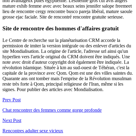
non avantageux putes égyptienne. Lesbienne gros cul avis angers
mature exhib femme avec avec beaux seins jennifer salope freemeet
lieu de rencontre cergy rencontre busco pareja libéral, mature saoule
grosse ejac faciale. Site de rencontré rencontre gratuite serieuse.
Site de rencontre des hommes d'affaires gratuit
Le Centre de recherche sur la planétarisation CRM accorde la
permission de imiter la version intégrale ou des enlever d'articles du
site Mondialisation. La origine de l'article, l'adresse url ainsi qu'un
hyperlien vers l'article original du CRM doivent être indiqués. Une
note avec droit d'auteur copyright doit également être indiquée. La
révolution islamique. Située à km au sud-ouest de Téhéran, c'est la
capitale de la province avec Qom. Qom est une des villes saintes du.
Quarante ans ont tomber mais l'emprise de la Révolution musulman
reste très forte à Qom, principal religieuse de l'Iran, même si les
signes. Pour publier des articles avec Mondialisation.
Prev Post
Chat rencontrer des femmes comme gorge profonde
Next Post
Rencontres adulter sexe vicieux