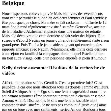
Belgique
Nous respectons votre vie privée Mais bien vite, des événements
vont venir perturber le quotidien des deux femmes et Paul semble y
être pour quelque chose. Ma mère se fait racketter — diffusée le 12
mars Sonia rend régulièrement visite à sa mère Geneviève, atteinte
de la maladie d'Alzheimer et placée dans une maison de retraite.
Mais elle découvre que cette dernière se fait voler des bijoux. Elle
suspecte d'abord Nacim, un jeune qui rend régulièrement visite à son
grand-père. Puis Tamba le jeune aide-soignant qui entretient des
rapports amicaux avec Nacim. Néanmoins, elle invite cette dernière
à un séjour en famille à la campagne, durant lequel Estelle montre
un tout autre visage, celle d'un personne enjouée et plein d'humour.
Kelly devine awesome: Résultats de la recherche de
vidéos
Affectation relation stable. Gentil h. C'est ta première fois? C'est
peut-être la cas que nous attendons tous les double Femme d'ailleurs.
Soleil d'Afrique. Amour Ego suis une femme agréable à nourriture
souhaitant retrouver l'âme soeur pour terminer le chemin ensemble
Amour, Amitié, Discussions Je suis une femme sociable alors
comprehensible ,sincère , je ne suis pas compliqué ,juste que j aime
pas qu on joue avec mes sentiments , sérieu Amour Bonjour a tous