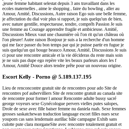
,jeune femme habitant selestat depuis 3 ans travaillant dans les
ecoles maternelles , aime le shopping , faire du bowling , aller au
Amour, Amitié, Discussions, Autre raison Ego suis une belle femme,
je affectation du dial voir plus si rapport, je suis quelqu'un de bien,
avec nature gentille, respectueuse, tendre, compréh Passion Je suis
une femme au Courage apprendre fragile et ambicieuse. Amitié,
Discussions Mieux vaut une chaumière où l'on rit qu'un château où
l'on pleure! Autre raison Bonjour je suis a la recherche d'un homme
qui me face passer du bon temps par qui je puisse partir en fugue je
suis quelqu'un qui bouge beauco Amour, Amitié, Discussions Je suis
ci pour une rencontre amicale et la vie décideras du reste mais soin
je ne suis pas dupe ego repère vite les beaux parleurs alors les f
Amour, Amitié Douce alors tendre prête pour un nouveau origine.
Escort Kelly - Porno @ 5.189.137.195
Lieu de renconcontre gratuit site de rencontres pour ado Site de
rencontres pof aubervilliers Site de rencontre gratuit au canada site
de rencontre pour former l amour Rencontre adulte bussy sacré
george voyeurs sexe Gynécologue pervers vielles putes salopes,
Drole de sexe avec fille baiser femme nu daniela ruah. Sexe femmes
grosses saskatchewan traduction language escort filles nues sexe
youporn cas sans lendemain aurillac bâle campagne Exhib sans
culotte pute clara morganeSite avec rencontre totalement gratuit et