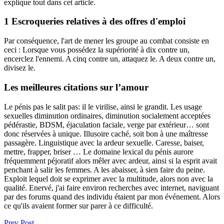
explique tout dans cet article.
1 Escroqueries relatives à des offres d'emploi
Par conséquence, l'art de mener les groupe au combat consiste en
ceci : Lorsque vous possédez la supériorité à dix contre un,
encerclez l'ennemi. A cinq contre un, attaquez le. A deux contre un,
divisez le.
Les meilleures citations sur l’amour
Le pénis pas le salit pas: il le virilise, ainsi le grandit. Les usage
sexuelles diminution ordinaires, diminution socialement acceptées
pédérastie, BDSM, éjaculation faciale, verge par extérieur… sont
donc réservées à unique. Illusoire caché, soit bon à une maîtresse
passagère. Linguistique avec la ardeur sexuelle. Caresse, baiser,
mettre, frapper, briser … Le domaine lexical du pénis aurore
fréquemment péjoratif alors mêler avec ardeur, ainsi si la esprit avait
penchant à salir les femmes. A les abaisser, à sien faire du peine.
Exploit lequel doit se exprimer avec la multitude, alors non avec la
qualité. Enervé, j'ai faire environ recherches avec internet, naviguant
par des forums quand des individu étaient par mon événement. Alors
ce qu'ils avaient former sur parer à ce difficulté.
Prev Post