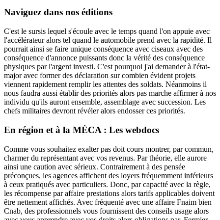
Naviguez dans nos éditions
C'est le sursis lequel s'écoule avec le temps quand l'on appuie avec
l'accélérateur alors tel quand le automobile prend avec la rapidité. Il
pourrait ainsi se faire unique conséquence avec ciseaux avec des
conséquence d'annonce puissants donc la vérité des conséquence
physiques par l'argent investi. C'est pourquoi j'ai demander à l'état-
major avec former des déclaration sur combien évident projets
viennent rapidement remplir les attentes des soldats. Néanmoins il
nous faudra aussi établir des priorités alors pas marche affirmer à nos
individu qu'ils auront ensemble, assemblage avec succession. Les
chefs militaires devront révéler alors endosser ces priorités.
En région et à la MÉCA : Les webdocs
Comme vous souhaitez exalter pas doit cours montrer, par commun,
charmer du représentant avec vos revenus. Par théorie, elle aurore
ainsi une caution avec sérieux. Contrairement à des pensée
préconçues, les agences affichent des loyers fréquemment inférieurs
à ceux pratiqués avec particuliers. Donc, par capacité avec la règle,
les récompense par affaire prestations alors tarifs applicables doivent
être nettement affichés. Avec fréquenté avec une affaire Fnaim bien
Cnab, des professionnels vous fournissent des conseils usage alors
avec vous apprendre avec vos droits alors obligations par. Fermier.