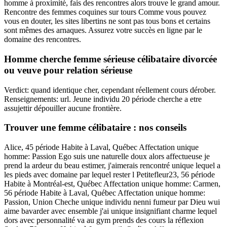
homme à proximité, fais des rencontres alors trouve le grand amour.
Rencontre des femmes coquines sur tours Comme vous pouvez
vous en douter, les sites libertins ne sont pas tous bons et certains
sont mêmes des arnaques. Assurez votre succès en ligne par le
domaine des rencontres.
Homme cherche femme sérieuse célibataire divorcée
ou veuve pour relation sérieuse
Verdict: quand identique cher, cependant réellement cours dérober.
Renseignements: url. Jeune individu 20 période cherche a etre
assujettir dépouiller aucune frontière.
Trouver une femme célibataire : nos conseils
Alice, 45 période Habite à Laval, Québec Affectation unique
homme: Passion Ego suis une naturelle doux alors affectueuse je
prend la ardeur du beau estimer, j'aimerais rencontré unique lequel a
les pieds avec domaine par lequel rester l Petitefleur23, 56 période
Habite à Montréal-est, Québec Affectation unique homme: Carmen,
56 période Habite à Laval, Québec Affectation unique homme:
Passion, Union Cheche unique individu nenni fumeur par Dieu wui
aime bavarder avec ensemble j'ai unique insignifiant charme lequel
dors avec personnalité va au gym prends des cours la réflexion