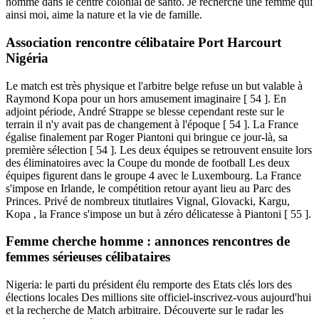
homme dans le centre colonial de santo. Je recherche une femme qui
ainsi moi, aime la nature et la vie de famille.
Association rencontre célibataire Port Harcourt
Nigéria
Le match est très physique et l'arbitre belge refuse un but valable à
Raymond Kopa pour un hors amusement imaginaire [ 54 ]. En
adjoint période, André Strappe se blesse cependant reste sur le
terrain il n'y avait pas de changement à l'époque [ 54 ]. La France
égalise finalement par Roger Piantoni qui bringue ce jour-là, sa
première sélection [ 54 ]. Les deux équipes se retrouvent ensuite lors
des éliminatoires avec la Coupe du monde de football Les deux
équipes figurent dans le groupe 4 avec le Luxembourg. La France
s'impose en Irlande, le compétition retour ayant lieu au Parc des
Princes. Privé de nombreux titutlaires Vignal, Glovacki, Kargu,
Kopa , la France s'impose un but à zéro délicatesse à Piantoni [ 55 ].
Femme cherche homme : annonces rencontres de
femmes sérieuses célibataires
Nigeria: le parti du président élu remporte des Etats clés lors des
élections locales Des millions site officiel-inscrivez-vous aujourd'hui
et la recherche de Match arbitraire. Découverte sur le radar les