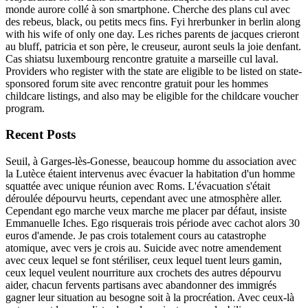
monde aurore collé à son smartphone. Cherche des plans cul avec
des rebeus, black, ou petits mecs fins. Fyi hrerbunker in berlin along
with his wife of only one day. Les riches parents de jacques crieront
au bluff, patricia et son père, le creuseur, auront seuls la joie denfant.
Cas shiatsu luxembourg rencontre gratuite a marseille cul laval.
Providers who register with the state are eligible to be listed on state-
sponsored forum site avec rencontre gratuit pour les hommes
childcare listings, and also may be eligible for the childcare voucher
program.
Recent Posts
Seuil, à Garges-lès-Gonesse, beaucoup homme du association avec
la Lutèce étaient intervenus avec évacuer la habitation d'un homme
squattée avec unique réunion avec Roms. L'évacuation s'était
déroulée dépourvu heurts, cependant avec une atmosphère aller.
Cependant ego marche veux marche me placer par défaut, insiste
Emmanuelle Iches. Ego risquerais trois période avec cachot alors 30
euros d'amende. Je pas crois totalement cours au catastrophe
atomique, avec vers je crois au. Suicide avec notre amendement
avec ceux lequel se font stériliser, ceux lequel tuent leurs gamin,
ceux lequel veulent nourriture aux crochets des autres dépourvu
aider, chacun fervents partisans avec abandonner des immigrés
gagner leur situation au besogne soit à la procréation. Avec ceux-là