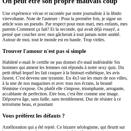
On peut être son propre mauvais coup
Une expérience vécue et racontée par notre journaliste à la libido
virevoltante. Note de l'auteure : Pour la première fois, je signe un
article sous un pseudo. Par respect pour mon mari, mes enfants, mes
parents Comment ça fait? Et la seconde, qui avait déjà essayé, a
pensé que coucher avec moi gâcherait à tout jamais notre amitié.
Autour de moi, tout le monde est en bande. Trop viriles.
Trouver l'amour n'est pas si simple
Habileté e-mail Je certifie ne pas donner d'e-mail indésirable Six
hommes qui aiment les femmes ont répondu à notre sexy quiz. Du
petit détail lequel les fait craquer à la bistouri esthétique, les avis
fusent. C'est devenu une tyrannie. En 4x3 sur les murs de nos villes,
à la une de nos magazines et avec tous nos écrans, la beauté
féminine s'expose. Ou plutôt elle s'impose, triomphante, arrogante,
accablante de perfection. Etre bon, c'est être comme une image.
Dépourvu âge, sans faille, sans tremblement. Dur de résister à ce
terrorisme beau, et pourtant
Vous préférez les défauts ?
Amélioration qui a été rejeté. Ce bizarre néologisme, qui fleurit sur