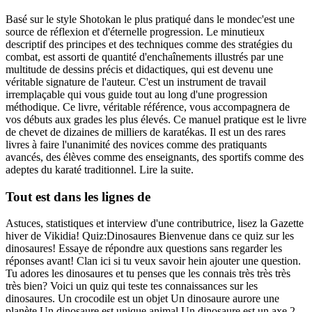
Basé sur le style Shotokan le plus pratiqué dans le mondec'est une
source de réflexion et d'éternelle progression. Le minutieux
descriptif des principes et des techniques comme des stratégies du
combat, est assorti de quantité d'enchaînements illustrés par une
multitude de dessins précis et didactiques, qui est devenu une
véritable signature de l'auteur. C'est un instrument de travail
irremplaçable qui vous guide tout au long d'une progression
méthodique. Ce livre, véritable référence, vous accompagnera de
vos débuts aux grades les plus élevés. Ce manuel pratique est le livre
de chevet de dizaines de milliers de karatékas. Il est un des rares
livres à faire l'unanimité des novices comme des pratiquants
avancés, des élèves comme des enseignants, des sportifs comme des
adeptes du karaté traditionnel. Lire la suite.
Tout est dans les lignes de
Astuces, statistiques et interview d'une contributrice, lisez la Gazette
hiver de Vikidia! Quiz:Dinosaures Bienvenue dans ce quiz sur les
dinosaures! Essaye de répondre aux questions sans regarder les
réponses avant! Clan ici si tu veux savoir hein ajouter une question.
Tu adores les dinosaures et tu penses que les connais très très très
très bien? Voici un quiz qui teste tes connaissances sur les
dinosaures. Un crocodile est un objet Un dinosaure aurore une
planète Un dinosaure est unique animal Un dinosaure est un axe 2