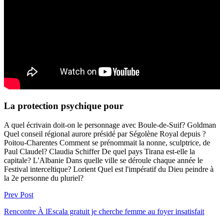
La protection psychique pour
A quel écrivain doit-on le personnage avec Boule-de-Suif? Goldman
Quel conseil régional aurore présidé par Ségolène Royal depuis ?
Poitou-Charentes Comment se prénommait la nonne, sculptrice, de
Paul Claudel? Claudia Schiffer De quel pays Tirana est-elle la
capitale? L'Albanie Dans quelle ville se déroule chaque année le
Festival interceltique? Lorient Quel est l'impératif du Dieu peindre à
la 2e personne du pluriel?
Prev Post
Rencontre À lEscala gratuit je cherche femme au foyer insatisfait