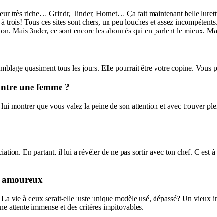
teur très riche… Grindr, Tinder, Hornet… Ça fait maintenant belle lurett
n à trois! Tous ces sites sont chers, un peu louches et assez incompéten
on. Mais 3nder, ce sont encore les abonnés qui en parlent le mieux. Mai
blage quasiment tous les jours. Elle pourrait être votre copine. Vous pou
contre une femme ?
lui montrer que vous valez la peine de son attention et avec trouver plei
iation. En partant, il lui a révéler de ne pas sortir avec ton chef. C est 
us amoureux
t? La vie à deux serait-elle juste unique modèle usé, dépassé? Un vieu
ne attente immense et des critères impitoyables.