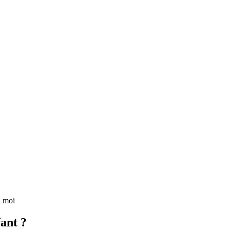
à moi
fant ?