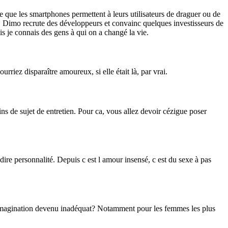
e que les smartphones permettent à leurs utilisateurs de draguer ou de
ts. Dimo recrute des développeurs et convainc quelques investisseurs de
s je connais des gens à qui on a changé la vie.
rriez disparaître amoureux, si elle était là, par vrai.
ns de sujet de entretien. Pour ca, vous allez devoir cézigue poser
à dire personnalité. Depuis c est l amour insensé, c est du sexe à pas
x imagination devenu inadéquat? Notamment pour les femmes les plus