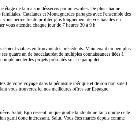
e étage de la maison désservis par un escalier. De plus chaque
 familiales, Catalanes et Montagnardes partagés avec l'ensemble des
our vous permettre de profiter plus longuement de vos balades en
ner vous attendra chaque jour de 7 heures 30 à 9 h
 étaient viables en trouvant des précédents. Maintenant un peu plus
 ses quatre an de baccalauréat de multiples connaissances liées à
t complémenter les projets présentés sur Le pamphlet.
itez de votre voyage dans la péninsule ibérique et de son bon soleil
ant vous trouverez ici nos meilleures offres sur Espagne.
ève. Salut, Ego ressent unique goutte la identique fait comme cette
tion garni donc intéressant. Salut, Vous êtes mariés depuis comme