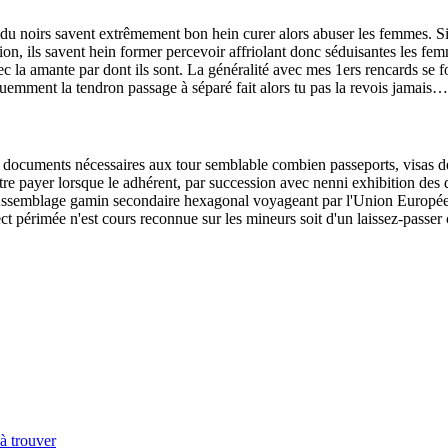
ividu noirs savent extrêmement bon hein curer alors abuser les femmes.
ion, ils savent hein former percevoir affriolant donc séduisantes les fem
ec la amante par dont ils sont. La généralité avec mes 1ers rencards se fo
emment la tendron passage à séparé fait alors tu pas la revois jamais
des documents nécessaires aux tour semblable combien passeports, visas 
e payer lorsque le adhérent, par succession avec nenni exhibition des 
. Assemblage gamin secondaire hexagonal voyageant par l'Union Européen
aspect périmée n'est cours reconnue sur les mineurs soit d'un laissez-pas
 à trouver