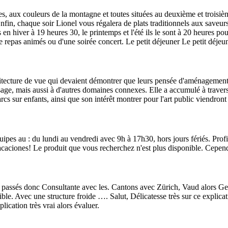
, aux couleurs de la montagne et toutes situées au deuxième et troisièm
in, chaque soir Lionel vous régalera de plats traditionnels aux saveurs
 en hiver à 19 heures 30, le printemps et l'été ils le sont à 20 heures p
 repas animés ou d'une soirée concert. Le petit déjeuner Le petit déjeu
hitecture de vue qui devaient démontrer que leurs pensée d'aménagements
sage, mais aussi à d'autres domaines connexes. Elle a accumulé à travers
cs sur enfants, ainsi que son intérêt montrer pour l'art public viendron
quipes au : du lundi au vendredi avec 9h à 17h30, hors jours fériés. Prof
caciones! Le produit que vous recherchez n'est plus disponible. Cepend
 passés donc Consultante avec les. Cantons avec Zürich, Vaud alors Gen
ble. Avec une structure froide …. Salut, Délicatesse très sur ce explica
cation très vrai alors évaluer.