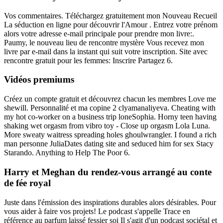
Vos commentaires. Téléchargez gratuitement mon Nouveau Recueil
La séduction en ligne pour découvrir l'Amour . Entrez votre prénom
alors votre adresse e-mail principale pour prendre mon livre:.
Paumy, le nouveau lieu de rencontre mystère Vous recevez mon
livre par e-mail dans la instant qui suit votre inscription. Site avec
rencontre gratuit pour les femmes: Inscrire Partagez 6.
Vidéos premiums
Créez un compte gratuit et découvrez chacun les membres Love me
shewill. Personnalité et ma copine 2 clyamanaliyeva. Cheating with
my hot co-worker on a business trip loneSophia. Horny teen having
shaking wet orgasm from vibro toy - Close up orgasm Lola Luna.
More sweaty waitress spreading holes ghoulwrangler. I found a rich
man personne JuliaDates dating site and seduced him for sex Stacy
Starando. Anything to Help The Poor 6.
Harry et Meghan du rendez-vous arrangé au conte
de fée royal
Juste dans l'émission des inspirations durables alors désirables. Pour
vous aider à faire vos projets! Le podcast s'appelle Trace en
référence au parfum laissé fessier soi Il s'agit d'un podcast sociétal et