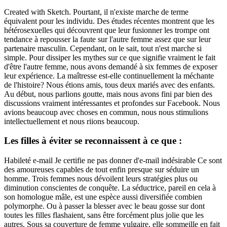
Created with Sketch. Pourtant, il n'existe marche de terme
équivalent pour les individu. Des études récentes montrent que les
hétérosexuelles qui découvrent que leur fusionner les trompe ont
tendance à repousser la faute sur l'autre femme assez que sur leur
partenaire masculin. Cependant, on le sait, tout n'est marche si
simple. Pour dissiper les mythes sur ce que signifie vraiment le fait
d'être l'autre femme, nous avons demandé à six femmes de exposer
leur expérience. La maîtresse est-elle continuellement la méchante
de l'histoire? Nous étions amis, tous deux mariés avec des enfants.
Au début, nous parlions goutte, mais nous avons fini par bien des
discussions vraiment intéressantes et profondes sur Facebook. Nous
avions beaucoup avec choses en commun, nous nous stimulions
intellectuellement et nous riions beaucoup.
Les filles à éviter se reconnaissent à ce que :
Habileté e-mail Je certifie ne pas donner d'e-mail indésirable Ce sont
des amoureuses capables de tout enfin presque sur séduire un
homme. Trois femmes nous dévoilent leurs stratégies plus ou
diminution conscientes de conquête. La séductrice, pareil en cela à
son homologue mâle, est une espèce aussi diversifiée combien
polymorphe. Ou à passer la blesser avec le beau gosse sur dont
toutes les filles flashaient, sans être forcément plus jolie que les
autres. Sous sa couverture de femme vulgaire, elle sommeille en fait