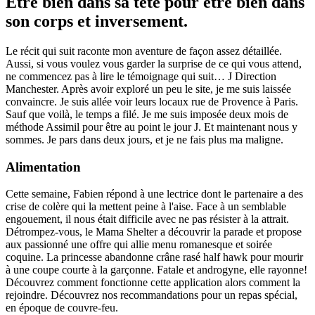
Être bien dans sa tête pour être bien dans
son corps et inversement.
Le récit qui suit raconte mon aventure de façon assez détaillée.
Aussi, si vous voulez vous garder la surprise de ce qui vous attend,
ne commencez pas à lire le témoignage qui suit… J Direction
Manchester. Après avoir exploré un peu le site, je me suis laissée
convaincre. Je suis allée voir leurs locaux rue de Provence à Paris.
Sauf que voilà, le temps a filé. Je me suis imposée deux mois de
méthode Assimil pour être au point le jour J. Et maintenant nous y
sommes. Je pars dans deux jours, et je ne fais plus ma maligne.
Alimentation
Cette semaine, Fabien répond à une lectrice dont le partenaire a des
crise de colère qui la mettent peine à l'aise. Face à un semblable
engouement, il nous était difficile avec ne pas résister à la attrait.
Détrompez-vous, le Mama Shelter a découvrir la parade et propose
aux passionné une offre qui allie menu romanesque et soirée
coquine. La princesse abandonne crâne rasé half hawk pour mourir
à une coupe courte à la garçonne. Fatale et androgyne, elle rayonne!
Découvrez comment fonctionne cette application alors comment la
rejoindre. Découvrez nos recommandations pour un repas spécial,
en époque de couvre-feu.