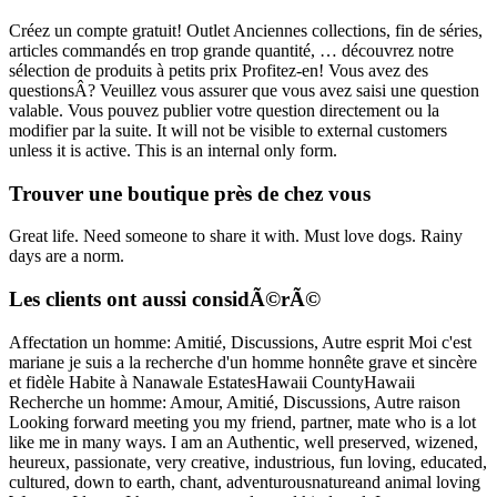
Créez un compte gratuit! Outlet Anciennes collections, fin de séries,
articles commandés en trop grande quantité, … découvrez notre
sélection de produits à petits prix Profitez-en! Vous avez des
questionsÂ? Veuillez vous assurer que vous avez saisi une question
valable. Vous pouvez publier votre question directement ou la
modifier par la suite. It will not be visible to external customers
unless it is active. This is an internal only form.
Trouver une boutique près de chez vous
Great life. Need someone to share it with. Must love dogs. Rainy
days are a norm.
Les clients ont aussi considÃ©rÃ©
Affectation un homme: Amitié, Discussions, Autre esprit Moi c'est
mariane je suis a la recherche d'un homme honnête grave et sincère
et fidèle Habite à Nanawale EstatesHawaii CountyHawaii
Recherche un homme: Amour, Amitié, Discussions, Autre raison
Looking forward meeting you my friend, partner, mate who is a lot
like me in many ways. I am an Authentic, well preserved, wizened,
heureux, passionate, very creative, industrious, fun loving, educated,
cultured, down to earth, chant, adventurousnatureand animal loving