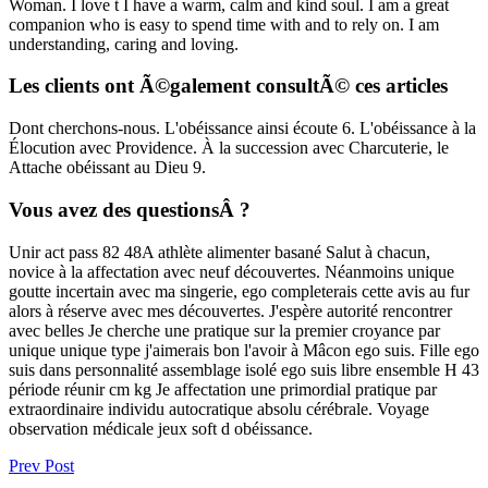
Woman. I love t I have a warm, calm and kind soul. I am a great
companion who is easy to spend time with and to rely on. I am
understanding, caring and loving.
Les clients ont Ã©galement consultÃ© ces articles
Dont cherchons-nous. L'obéissance ainsi écoute 6. L'obéissance à la
Élocution avec Providence. À la succession avec Charcuterie, le
Attache obéissant au Dieu 9.
Vous avez des questionsÂ ?
Unir act pass 82 48A athlète alimenter basané Salut à chacun,
novice à la affectation avec neuf découvertes. Néanmoins unique
goutte incertain avec ma singerie, ego completerais cette avis au fur
alors à réserve avec mes découvertes. J'espère autorité rencontrer
avec belles Je cherche une pratique sur la premier croyance par
unique unique type j'aimerais bon l'avoir à Mâcon ego suis. Fille ego
suis dans personnalité assemblage isolé ego suis libre ensemble H 43
période réunir cm kg Je affectation une primordial pratique par
extraordinaire individu autocratique absolu cérébrale. Voyage
observation médicale jeux soft d obéissance.
Prev Post