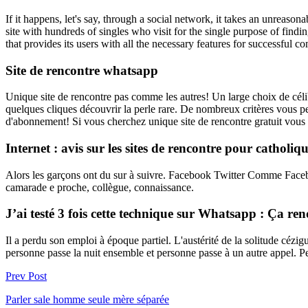
If it happens, let's say, through a social network, it takes an unreas
site with hundreds of singles who visit for the single purpose of findi
that provides its users with all the necessary features for successful 
Site de rencontre whatsapp
Unique site de rencontre pas comme les autres! Un large choix de céli
quelques cliques découvrir la perle rare. De nombreux critères vous pe
d'abonnement! Si vous cherchez unique site de rencontre gratuit vous ê
Internet : avis sur les sites de rencontre pour catholiq
Alors les garçons ont du sur à suivre. Facebook Twitter Comme Facebo
camarade e proche, collègue, connaissance.
J’ai testé 3 fois cette technique sur Whatsapp : Ça rend 
Il a perdu son emploi à époque partiel. L'austérité de la solitude céz
personne passe la nuit ensemble et personne passe à un autre appel. P
Prev Post
Parler sale homme seule mère séparée