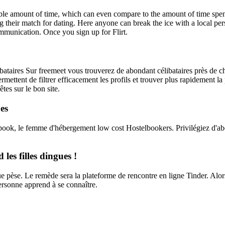
onable amount of time, which can even compare to the amount of time spen
ng their match for dating. Here anyone can break the ice with a local pers
communication. Once you sign up for Flirt.
bataires Sur freemeet vous trouverez de abondant célibataires près de c
rmettent de filtrer efficacement les profils et trouver plus rapidement 
tes sur le bon site.
ues
ok, le femme d'hébergement low cost Hostelbookers. Privilégiez d'abor
les filles dingues !
igue pèse. Le remède sera la plateforme de rencontre en ligne Tinder. Al
ersonne apprend à se connaître.