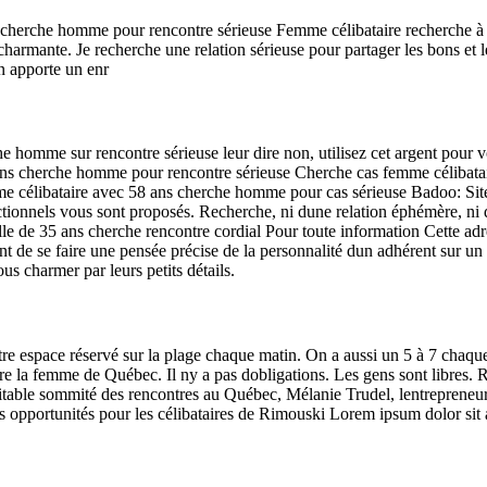
 cherche homme pour rencontre sérieuse Femme célibataire recherche à f
, charmante. Je recherche une relation sérieuse pour partager les bons 
n apporte un enr
me sur rencontre sérieuse leur dire non, utilisez cet argent pour vous f
9 ans cherche homme pour rencontre sérieuse Cherche cas femme célibat
me célibataire avec 58 ans cherche homme pour cas sérieuse Badoo: Site
ctionnels vous sont proposés. Recherche, ni dune relation éphémère, ni 
le de 35 ans cherche rencontre cordial Pour toute information Cette ad
ent de se faire une pensée précise de la personnalité dun adhérent sur un 
us charmer par leurs petits détails.
re espace réservé sur la plage chaque matin. On a aussi un 5 à 7 chaque
tre la femme de Québec. Il ny a pas dobligations. Les gens sont libres. R
table sommité des rencontres au Québec, Mélanie Trudel, lentrepreneure 
lles opportunités pour les célibataires de Rimouski Lorem ipsum dolor sit