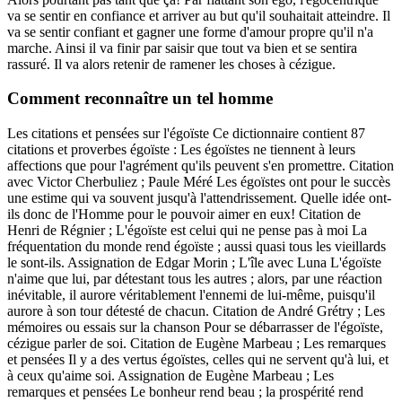
va se sentir en confiance et arriver au but qu'il souhaitait atteindre. Il
va se sentir confiant et gagner une forme d'amour propre qu'il n'a
marche. Ainsi il va finir par saisir que tout va bien et se sentira
rassuré. Il va alors retenir de ramener les choses à cézigue.
Comment reconnaître un tel homme
Les citations et pensées sur l'égoïste Ce dictionnaire contient 87
citations et proverbes égoïste : Les égoïstes ne tiennent à leurs
affections que pour l'agrément qu'ils peuvent s'en promettre. Citation
avec Victor Cherbuliez ; Paule Méré Les égoïstes ont pour le succès
une estime qui va souvent jusqu'à l'attendrissement. Quelle idée ont-
ils donc de l'Homme pour le pouvoir aimer en eux! Citation de
Henri de Régnier ; L'égoïste est celui qui ne pense pas à moi La
fréquentation du monde rend égoïste ; aussi quasi tous les vieillards
le sont-ils. Assignation de Edgar Morin ; L'île avec Luna L'égoïste
n'aime que lui, par détestant tous les autres ; alors, par une réaction
inévitable, il aurore véritablement l'ennemi de lui-même, puisqu'il
aurore à son tour détesté de chacun. Citation de André Grétry ; Les
mémoires ou essais sur la chanson Pour se débarrasser de l'égoïste,
cézigue parler de soi. Citation de Eugène Marbeau ; Les remarques
et pensées Il y a des vertus égoïstes, celles qui ne servent qu'à lui, et
à ceux qu'aime soi. Assignation de Eugène Marbeau ; Les
remarques et pensées Le bonheur rend beau ; la prospérité rend