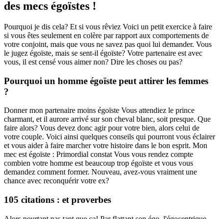
des mecs égoïstes !
Pourquoi je dis cela? Et si vous rêviez Voici un petit exercice à faire
si vous êtes seulement en colère par rapport aux comportements de
votre conjoint, mais que vous ne savez pas quoi lui demander. Vous
le jugez égoïste, mais se sent-il égoïste? Votre partenaire est avec
vous, il est censé vous aimer non? Dire les choses ou pas?
Pourquoi un homme égoïste peut attirer les femmes
?
Donner mon partenaire moins égoïste Vous attendiez le prince
charmant, et il aurore arrivé sur son cheval blanc, soit presque. Que
faire alors? Vous devez donc agir pour votre bien, alors celui de
votre couple. Voici ainsi quelques conseils qui pourront vous éclairer
et vous aider à faire marcher votre histoire dans le bon esprit. Mon
mec est égoïste : Primordial constat Vous vous rendez compte
combien votre homme est beaucoup trop égoïste et vous vous
demandez comment former. Nouveau, avez-vous vraiment une
chance avec reconquérir votre ex?
105 citations : et proverbes
Alors pourtant pas tant que ça! Par flattant son égo, l'égocentrique