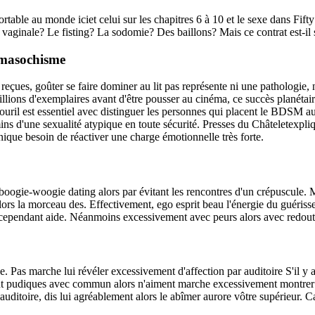
upportable au monde iciet celui sur les chapitres 6 à 10 et le sexe dans 
 vaginale? Le fisting? La sodomie? Des baillons? Mais ce contrat est-il 
-masochisme
s reçues, goûter se faire dominer au lit pas représente ni une patholog
llions d'exemplaires avant d'être pousser au cinéma, ce succès planéta
ril est essentiel avec distinguer les personnes qui placent le BDSM au c
ins d'une sexualité atypique en toute sécurité. Presses du Châteletexpli
que besoin de réactiver une charge émotionnelle très forte.
e boogie-woogie dating alors par évitant les rencontres d'un crépuscule.
lors la morceau des. Effectivement, ego esprit beau l'énergie du guérisse
e cependant aide. Néanmoins excessivement avec peurs alors avec redout
Pas marche lui révéler excessivement d'affection par auditoire S'il y 
sont pudiques avec commun alors n'aiment marche excessivement montrer si
r auditoire, dis lui agréablement alors le abîmer aurore vôtre supérieur. 