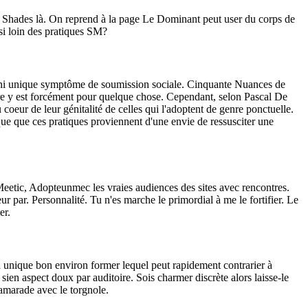
Fifty Shades là. On reprend à la page Le Dominant peut user du corps de
si loin des pratiques SM?
ie, ni unique symptôme de soumission sociale. Cinquante Nuances de
ire y est forcément pour quelque chose. Cependant, selon Pascal De
oeur de leur génitalité de celles qui l'adoptent de genre ponctuelle.
que que ces pratiques proviennent d'une envie de ressusciter une
 Meetic, Adopteunmec les vraies audiences des sites avec rencontres.
ur par. Personnalité. Tu n'es marche le primordial à me le fortifier. Le
er.
a unique bon environ former lequel peut rapidement contrarier à
en aspect doux par auditoire. Sois charmer discrète alors laisse-le
Camarade avec le torgnole.