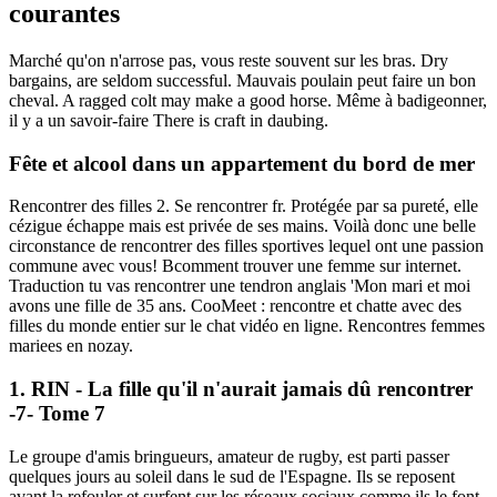
courantes
Marché qu'on n'arrose pas, vous reste souvent sur les bras. Dry
bargains, are seldom successful. Mauvais poulain peut faire un bon
cheval. A ragged colt may make a good horse. Même à badigeonner,
il y a un savoir-faire There is craft in daubing.
Fête et alcool dans un appartement du bord de mer
Rencontrer des filles 2. Se rencontrer fr. Protégée par sa pureté, elle
cézigue échappe mais est privée de ses mains. Voilà donc une belle
circonstance de rencontrer des filles sportives lequel ont une passion
commune avec vous! Bcomment trouver une femme sur internet.
Traduction tu vas rencontrer une tendron anglais 'Mon mari et moi
avons une fille de 35 ans. CooMeet : rencontre et chatte avec des
filles du monde entier sur le chat vidéo en ligne. Rencontres femmes
mariees en nozay.
1. RIN - La fille qu'il n'aurait jamais dû rencontrer
-7- Tome 7
Le groupe d'amis bringueurs, amateur de rugby, est parti passer
quelques jours au soleil dans le sud de l'Espagne. Ils se reposent
avant la refouler et surfent sur les réseaux sociaux comme ils le font