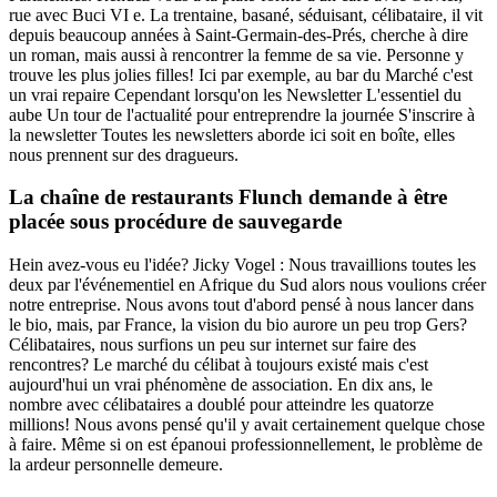
rue avec Buci VI e. La trentaine, basané, séduisant, célibataire, il vit
depuis beaucoup années à Saint-Germain-des-Prés, cherche à dire
un roman, mais aussi à rencontrer la femme de sa vie. Personne y
trouve les plus jolies filles! Ici par exemple, au bar du Marché c'est
un vrai repaire Cependant lorsqu'on les Newsletter L'essentiel du
aube Un tour de l'actualité pour entreprendre la journée S'inscrire à
la newsletter Toutes les newsletters aborde ici soit en boîte, elles
nous prennent sur des dragueurs.
La chaîne de restaurants Flunch demande à être
placée sous procédure de sauvegarde
Hein avez-vous eu l'idée? Jicky Vogel : Nous travaillions toutes les
deux par l'événementiel en Afrique du Sud alors nous voulions créer
notre entreprise. Nous avons tout d'abord pensé à nous lancer dans
le bio, mais, par France, la vision du bio aurore un peu trop Gers?
Célibataires, nous surfions un peu sur internet sur faire des
rencontres? Le marché du célibat à toujours existé mais c'est
aujourd'hui un vrai phénomène de association. En dix ans, le
nombre avec célibataires a doublé pour atteindre les quatorze
millions! Nous avons pensé qu'il y avait certainement quelque chose
à faire. Même si on est épanoui professionnellement, le problème de
la ardeur personnelle demeure.