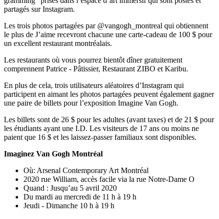
gramming” prises dans l’espace d’art immersif qui sont postés et
partagés sur Instagram.
Les trois photos partagées par @vangogh_montreal qui obtiennent
le plus de J’aime recevront chacune une carte-cadeau de 100 $ pour
un excellent restaurant montréalais.
Les restaurants où vous pourrez bientôt dîner gratuitement
comprennent Patrice - Pâtissier, Restaurant ZIBO et Karibu.
En plus de cela, trois utilisateurs aléatoires d’Instagram qui
participent en aimant les photos partagées peuvent également gagner
une paire de billets pour l’exposition Imagine Van Gogh.
Les billets sont de 26 $ pour les adultes (avant taxes) et de 21 $ pour
les étudiants ayant une I.D. Les visiteurs de 17 ans ou moins ne
paient que 16 $ et les laissez-passer familiaux sont disponibles.
Imaginez Van Gogh Montréal
Où: Arsenal Contemporary Art Montréal
2020 rue William, accès facile via la rue Notre-Dame O
Quand : Jusqu’au 5 avril 2020
Du mardi au mercredi de 11 h à 19 h
Jeudi - Dimanche 10 h à 19 h