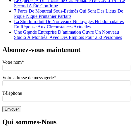
Le Québec A Un Troisième Cas Probable De Covid-19 - Le
Second A Été Confirmé
7 Parcs De Montréal Sous-Estimés Qui Sont Des Lieux De
Pique-Nique Printanier Parfaits
La Stm Introduit De Nouveaux Nettoyages Hebdomadaires
En Réponse Aux Circonstances Actuelles
Une Grande Entreprise D’animation Ouvre Un Nouveau
Studio À Montréal Avec Des Emplois Pour 250 Personnes
Abonnez-vous maintenant
Votre nom*
Votre adresse de messagerie*
Téléphone
Qui sommes-Nous