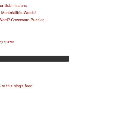
for Submissions
 Montréalités Words!
 Word? Crossword Puzzles
ny quizzes
S
 to this blog's feed