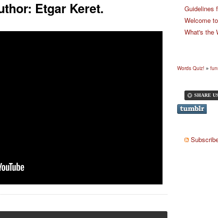
thor: Etgar Keret.
Guidelines 
Welcome to
What's the
Words Quiz!
fun
»
SHARE U
Subscribe