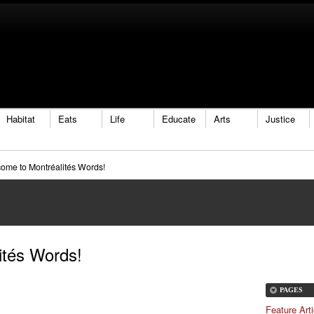
Habitat
Eats
Life
Educate
Arts
Justice
ome to Montréalités Words!
ités Words!
PAGES
Feature Arti